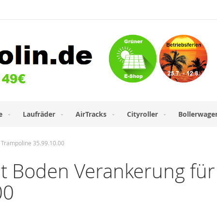
e
Laufräder
AirTracks
Cityroller
Bollerwage
 Trampoline 35.99.10.00
t Boden Verankerung für 
00