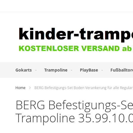
Direkt
zum
Inhalt
Gokarts
Trampoline
PlayBase
Fußballtor
Home
BERG Befestigungs-Set Boden Verankerung für alle Regular
BERG Befestigungs-Se
Trampoline 35.99.10.