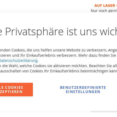
AUF LAGER -
Nur noch geri
MPN
35.99.10
Seien Sie der 
e Privatsphäre ist uns wic
55,00 €
Inkl. MwSt,
kos
enden Cookies, die uns helfen unsere Website zu verbessern, Ang
Anzahl
sieren und Ihr Einkaufserlebnis verbessern. Mehr dazu finden Sie 
Datenschutzerklärung.
I
 die Wahl, welche Cookies sie aktivieren möchten. Beachten Sie all
 ausschalten von Cookies Ihr Einkaufserlebnis beeinträchtigen kan
LE COOKIES
BENUTZERDEFINIERTE
ZEPTIEREN
EINSTELLUNGEN
Zur Vergleichsli