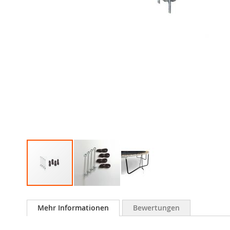
Zum
Anfang
Mehr Informationen
Bewertungen
der
Bildergalerie