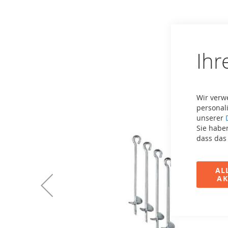
Zum
Ende
der
Bildergalerie
springen
Ihr
Wir verw
personali
unserer
Sie haben
dass das
AL
AK