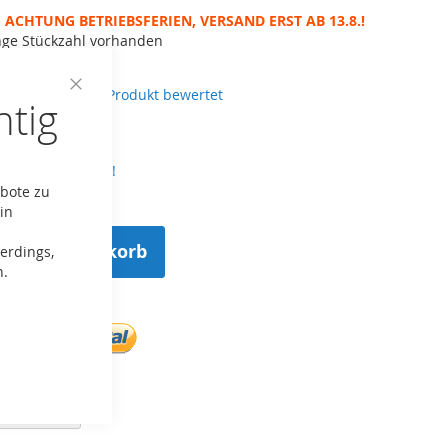
 ACHTUNG BETRIEBSFERIEN, VERSAND ERST AB 13.8.!
nge Stückzahl vorhanden
.00
erste, der dieses Produkt bewertet
htig
Close
Cookie
Bar
tenloser Versand!
ebote zu
in
n den Warenkorb
erdings,
n.
ste hinzufügen