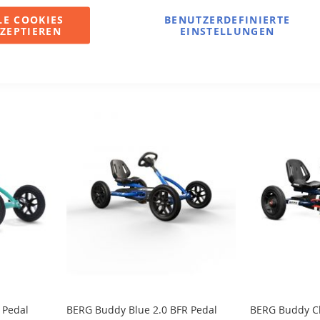
Zur
In den Warenkorb
In den War
LE COOKIES
BENUTZERDEFINIERTE
ZEPTIEREN
EINSTELLUNGEN
Vergleichsliste
Zur
hinzufügen
Vergleichsliste
hinzufügen
 Pedal
BERG Buddy Blue 2.0 BFR Pedal
BERG Buddy Cl