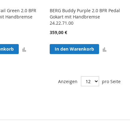
ail Green 2.0 BFR
BERG Buddy Purple 2.0 BFR Pedal
mit Handbremse
Gokart mit Handbremse
24.22.71.00
359,00 €
Zur
Zur
enkorb
In den Warenkorb
Vergleichsliste
Vergleichsliste
hinzufügen
hinzufügen
Anzeigen
pro Seite