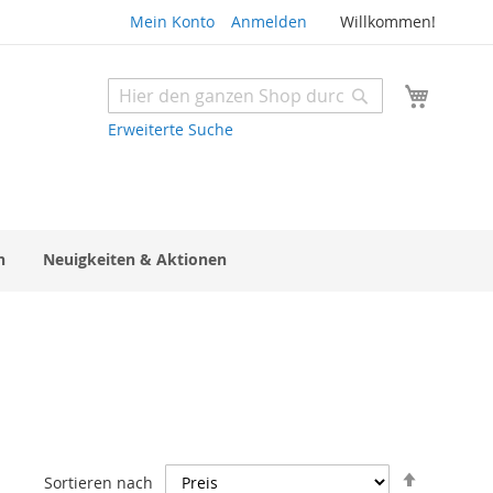
Mein Konto
Anmelden
Willkommen!
Mein W
Suche
Suche
Erweiterte Suche
n
Neuigkeiten & Aktionen
In
Sortieren nach