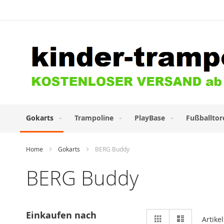
Direkt
zum
Inhalt
Gokarts
Trampoline
PlayBase
Fußballtor
Home
Gokarts
BERG Buddy
BERG Buddy
Ansicht
Einkaufen nach
Raster
Liste
Artike
als