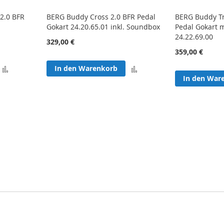
2.0 BFR
BERG Buddy Cross 2.0 BFR Pedal
BERG Buddy Tr
0
Gokart 24.20.65.01 inkl. Soundbox
Pedal Gokart 
24.22.69.00
329,00 €
359,00 €
Zur
Zur
In den Warenkorb
In den War
Vergleichsliste
Vergleichsliste
hinzufügen
hinzufügen