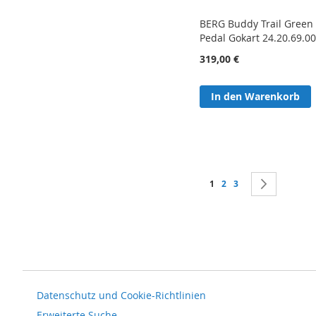
BERG Buddy Trail Green 
Pedal Gokart 24.20.69.0
319,00 €
In den Warenkorb
Seite
Sie lesen gerade Seite
Seite
Seite
Seite
Weiter
1
2
3
Datenschutz und Cookie-Richtlinien
Erweiterte Suche