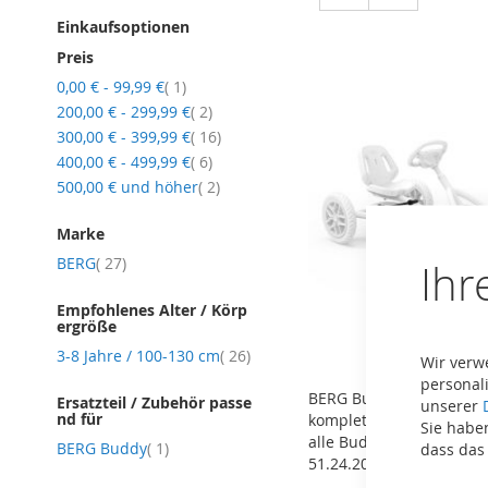
Einkaufsoptionen
Preis
Artikel
0,00 €
-
99,99 €
1
Artikel
200,00 €
-
299,99 €
2
Artikel
300,00 €
-
399,99 €
16
Artikel
400,00 €
-
499,99 €
6
Artikel
500,00 €
und höher
2
Marke
Artikel
BERG
27
Ihr
Empfohlenes Alter / Körp
ergröße
Artikel
3-8 Jahre / 100-130 cm
26
Wir verw
personali
BERG Buddy 2.0 Hintera
Ersatzteil / Zubehör passe
unserer
nd für
komplett + Zahnrad - Ers
Sie haben
alle Buddy 2.0 (ab Bj. 20
Artikel
BERG Buddy
1
dass das
51.24.20.34