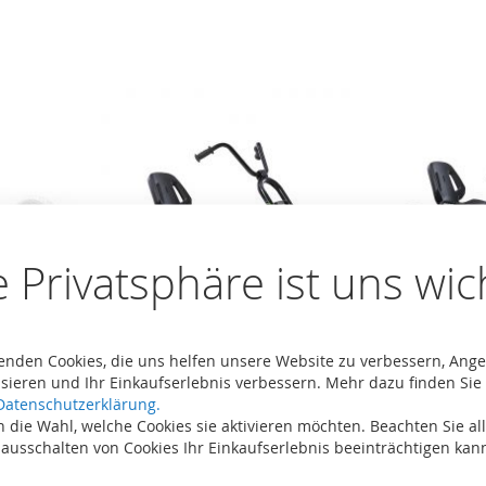
e Privatsphäre ist uns wic
enden Cookies, die uns helfen unsere Website zu verbessern, Ang
sieren und Ihr Einkaufserlebnis verbessern. Mehr dazu finden Sie 
chse
BERG Buddy Choppy Neo 2.0 BFR
BERG Buddy B
Datenschutzerklärung.
atzteil für
Pedal Gokart Trike 24.15.01.01
Pedal Gokart 2
 die Wahl, welche Cookies sie aktivieren möchten. Beachten Sie all
21) Gokarts
 ausschalten von Cookies Ihr Einkaufserlebnis beeinträchtigen kan
279,00 €
299,00 €