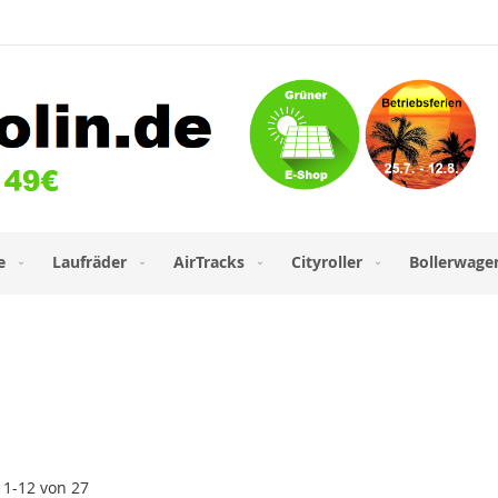
e
Laufräder
AirTracks
Cityroller
Bollerwage
l
1
-
12
von
27