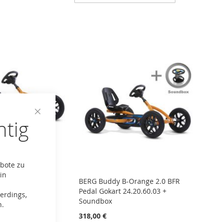
absteige
Reihenfo
htig
Close
Cookie
Bar
ebote zu
in
-Orange 2.0 BFR
BERG Buddy B-Orange 2.0 BFR
4.20.60.03
Pedal Gokart 24.20.60.03 +
erdings,
Soundbox
n.
318,00 €