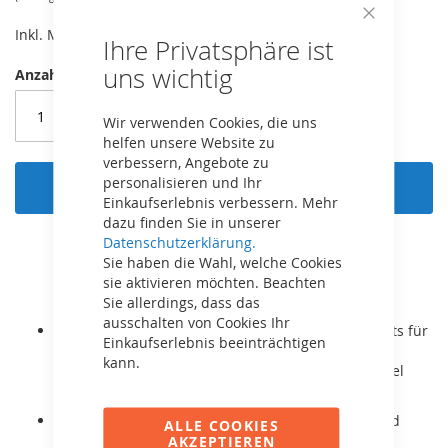
Close
Inkl. MwSt,
kostenloser Versand!
Ihre Privatsphäre ist
Cookie
Bar
uns wichtig
Anzahl
Wir verwenden Cookies, die uns
helfen unsere Website zu
verbessern, Angebote zu
personalisieren und Ihr
In den Warenkorb
Einkaufserlebnis verbessern. Mehr
dazu finden Sie in unserer
Datenschutzerklärung.
Sie haben die Wahl, welche Cookies
sie aktivieren möchten. Beachten
Sie allerdings, dass das
ausschalten von Cookies Ihr
Passend vorne links, vorne rechts und hinten rechts für
Einkaufserlebnis beeinträchtigen
Buddy B-Orange 1.0 Gokarts bis Bj. 2020.
kann.
(Das Rad für hinten links ist separat unter dem Titel
Antrieb erhältlich)
Es handelt sich um ein Komplettrad mit Reifen und
ALLE COOKIES
Schlauch.
AKZEPTIEREN