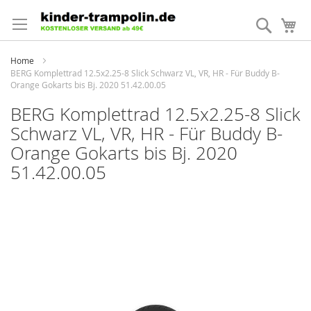
Direkt
zum
Suche
Me
Inhalt
Home
BERG Komplettrad 12.5x2.25-8 Slick Schwarz VL, VR, HR - Für Buddy B-
Orange Gokarts bis Bj. 2020 51.42.00.05
BERG Komplettrad 12.5x2.25-8 Slick
Schwarz VL, VR, HR - Für Buddy B-
Orange Gokarts bis Bj. 2020
51.42.00.05
Zum
Ende
der
Bildergalerie
springen