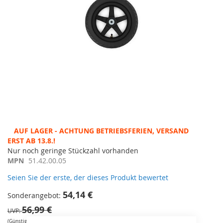
Zum
AUF LAGER - ACHTUNG BETRIEBSFERIEN, VERSAND ERST
Anfang
AB 13.8.!
der
Nur noch geringe Stückzahl vorhanden
Bildergalerie
MPN
51.42.00.05
springen
Seien Sie der erste, der dieses Produkt bewertet
54,14 €
Sonderangebot
56,99 €
UVP
(Günstigster nicht reduzierter Preis der vergangenen 30 Tage: 56.99€)