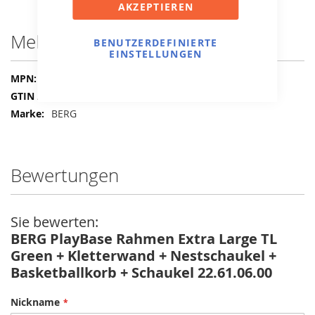
AKZEPTIEREN
Mehr Informationen
BENUTZERDEFINIERTE
EINSTELLUNGEN
Mehr
22.61.06.00
Informationen
8715839106626
BERG
Bewertungen
Sie bewerten:
BERG PlayBase Rahmen Extra Large TL
Green + Kletterwand + Nestschaukel +
Basketballkorb + Schaukel 22.61.06.00
Nickname