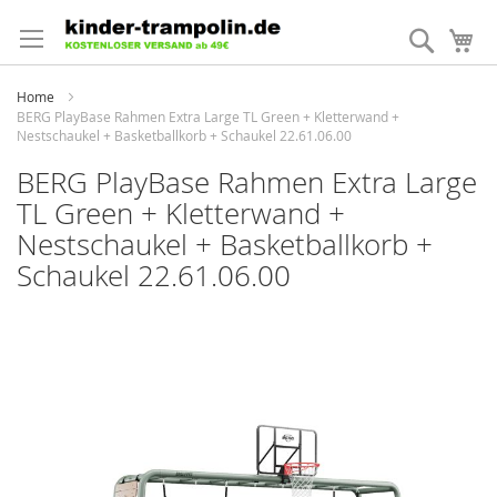
Direkt
zum
Suche
Me
Inhalt
Home
BERG PlayBase Rahmen Extra Large TL Green + Kletterwand +
Nestschaukel + Basketballkorb + Schaukel 22.61.06.00
BERG PlayBase Rahmen Extra Large
TL Green + Kletterwand +
Nestschaukel + Basketballkorb +
Schaukel 22.61.06.00
Zum
Ende
der
Bildergalerie
springen