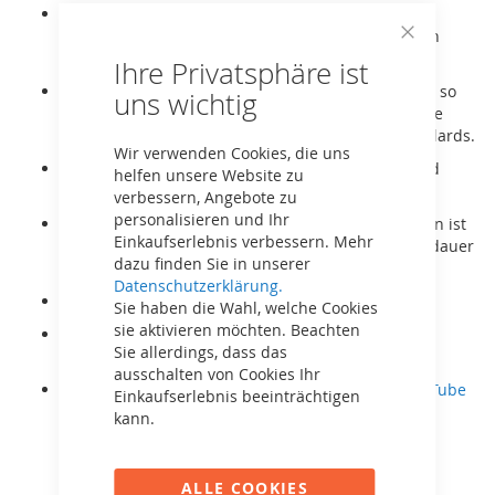
Modernes Design: Mit ihrem minimalistischen,
modernen Look passt die PlayBase perfekt in jeden
Close
Garten und ist ein echter Hingucker.
Ihre Privatsphäre ist
Cookie
Bar
Sicherheit an erster Stelle: Alle Komponenten sind so
uns wichtig
konzipiert, dass Sicherheit oberste Priorität hat. Die
PlayBase erfüllt alle notwendigen Sicherheitsstandards.
Wir verwenden Cookies, die uns
Stabile Verankerung ohne Beton: Der Rahmen wird
helfen unsere Website zu
einfach im Boden verankert.
verbessern, Angebote zu
personalisieren und Ihr
Langlebiger Rahmen: Die robuste Stahlkonstruktion ist
Einkaufserlebnis verbessern. Mehr
wetterfest, pflegeleicht und für eine lange Lebensdauer
dazu finden Sie in unserer
ausgelegt.
Datenschutzerklärung.
Geeignet für die ganze Familie.
Sie haben die Wahl, welche Cookies
sie aktivieren möchten. Beachten
Der Rahmen Extra Large hat die Maße (LxBxH)
Sie allerdings, dass das
475x100x245 cm.
ausschalten von Cookies Ihr
Die Aufbauanleitung können Sie als
Video bei YouTube
Einkaufserlebnis beeinträchtigen
ansehen
oder als
Handbuch hier herunterladen.
kann.
ALLE COOKIES