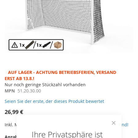
Zum
AUF LAGER - ACHTUNG BETRIEBSFERIEN, VERSAND ERST
Anfang
AB 13.8.!
der
Nur noch geringe Stückzahl vorhanden
Bildergalerie
MPN
51.20.30.00
springen
Seien Sie der erste, der dieses Produkt bewertet
26,99 €
Inkl. MwSt,
zzgl. 5,90€ Versand. Ab 49€ kostenloser Versand!
Close
Ihre Privatsphäre ist
Cookie
Anzahl
Bar