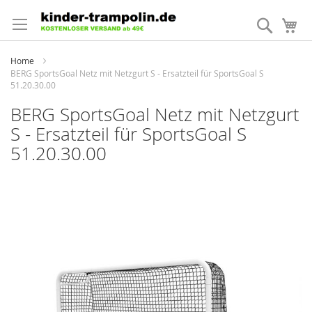
Direkt
zum
Suche
Me
Inhalt
Home
BERG SportsGoal Netz mit Netzgurt S - Ersatzteil für SportsGoal S
51.20.30.00
BERG SportsGoal Netz mit Netzgurt
S - Ersatzteil für SportsGoal S
51.20.30.00
Zum
Ende
der
Bildergalerie
springen