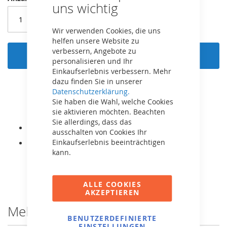
uns wichtig
Wir verwenden Cookies, die uns
helfen unsere Website zu
verbessern, Angebote zu
In den Warenkorb
personalisieren und Ihr
Einkaufserlebnis verbessern. Mehr
dazu finden Sie in unserer
Datenschutzerklärung.
Sie haben die Wahl, welche Cookies
sie aktivieren möchten. Beachten
Sie allerdings, dass das
Ersatz-Netz mit Netzgurt für BERG SportsGoal S.
ausschalten von Cookies Ihr
Einkaufserlebnis beeinträchtigen
Original BERG Ersatzteil.
kann.
ALLE COOKIES
AKZEPTIEREN
Mehr Informationen
BENUTZERDEFINIERTE
EINSTELLUNGEN