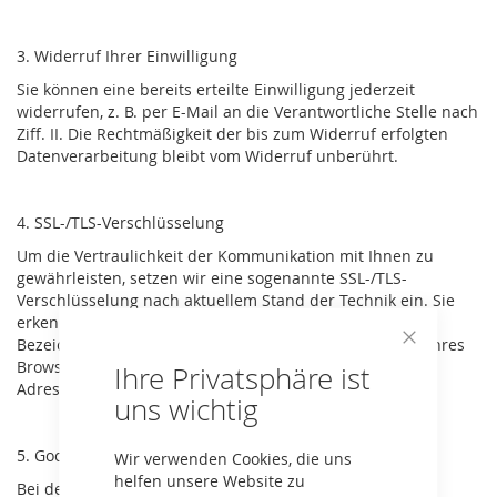
3. Widerruf Ihrer Einwilligung
Sie können eine bereits erteilte Einwilligung jederzeit
widerrufen, z. B. per E-Mail an die Verantwortliche Stelle nach
Ziff. II. Die Rechtmäßigkeit der bis zum Widerruf erfolgten
Datenverarbeitung bleibt vom Widerruf unberührt.
4. SSL-/TLS-Verschlüsselung
Um die Vertraulichkeit der Kommunikation mit Ihnen zu
gewährleisten, setzen wir eine sogenannte SSL-/TLS-
Verschlüsselung nach aktuellem Stand der Technik ein. Sie
erkennen derart verschlüsselte Verbindungen an der
Bezeichnung “https://“ im Seitenlink in der Adresszeile Ihres
Close
Browsers, sowie an dem grünen Schloss-Symbol in der
Ihre Privatsphäre ist
Cookie
Adresszeile.
Bar
uns wichtig
5. Google Analytics
Wir verwenden Cookies, die uns
helfen unsere Website zu
Bei der Benutzung unserer Webseite wird das