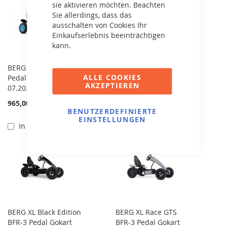
sie aktivieren möchten. Beachten
Sie allerdings, dass das
ausschalten von Cookies Ihr
Einkaufserlebnis beeinträchtigen
kann.
BERG XL X-ITE BFR-3
BERG XL X-PLORE BFR-
ALLE COOKIES
Pedal Gokart
3 Pedal Gokart
AKZEPTIEREN
07.20.17.00
07.20.03.00
965,00 €
1.079,00 €
BENUTZERDEFINIERTE
EINSTELLUNGEN
In den Warenkorb
In den Warenkorb
BERG XL Black Edition
BERG XL Race GTS
BFR-3 Pedal Gokart
BFR-3 Pedal Gokart