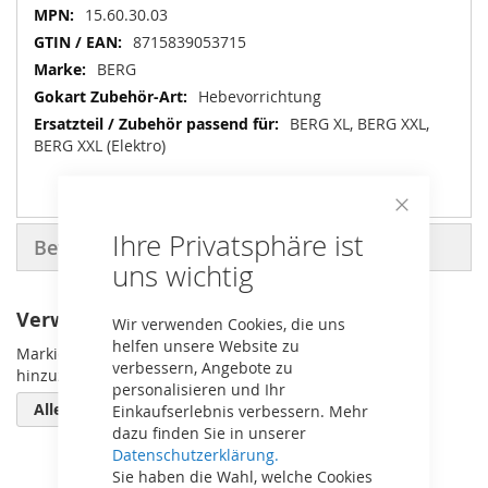
Mehr
15.60.30.03
Informationen
8715839053715
BERG
Hebevorrichtung
BERG XL, BERG XXL,
BERG XXL (Elektro)
Close
Ihre Privatsphäre ist
Cookie
Bewertungen
Bar
uns wichtig
Verwandte Artikel
Wir verwenden Cookies, die uns
helfen unsere Website zu
Markieren Sie die Artikel, um Sie dem Warenkorb
verbessern, Angebote zu
hinzuzufügen oder
personalisieren und Ihr
Alle auswählen
Einkaufserlebnis verbessern. Mehr
dazu finden Sie in unserer
Datenschutzerklärung.
Sie haben die Wahl, welche Cookies