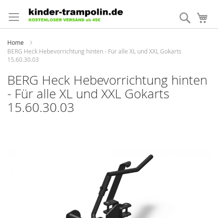
Direkt
zum
Suche
Me
Inhalt
Home
BERG Heck Hebevorrichtung hinten - Für alle XL und XXL Gokarts
15.60.30.03
BERG Heck Hebevorrichtung hinten
- Für alle XL und XXL Gokarts
15.60.30.03
Zum
Ende
der
Bildergalerie
springen