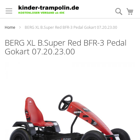
Direkt
zum
Suche
Me
Inhalt
Home
BERG XL B.Super Red BFR-3 Pedal Gokart 07.20.23.00
BERG XL B.Super Red BFR-3 Pedal
Gokart 07.20.23.00
Zum
Ende
der
Bildergalerie
springen