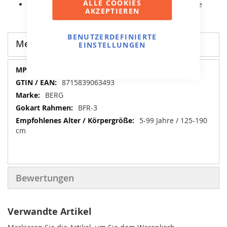
ALLE COOKIES
Er ist mit komfortablen Luftreifen und Pendelachse
AKZEPTIEREN
ausgestattet.
BENUTZERDEFINIERTE
Mehr Informationen
EINSTELLUNGEN
Mehr
07.20.23.00
Informationen
8715839063493
BERG
BFR-3
5-99 Jahre / 125-190
cm
Bewertungen
Verwandte Artikel