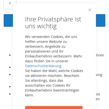
Close
Ihre Privatsphäre ist
Cookie
In den Warenkorb
Bar
uns wichtig
Wir verwenden Cookies, die uns
helfen unsere Website zu
verbessern, Angebote zu
personalisieren und Ihr
Der BERG XL ist für Kinder und Erwachsene ab 5 Jahren
Einkaufserlebnis verbessern. Mehr
bzw. Körpergröße 125-190cm geeignet.
dazu finden Sie in unserer
Datenschutzerklärung.
Er wächst mit dank verstellbarem Sitz.
Sie haben die Wahl, welche Cookies
Sehr robuster Rahmen, auch für gewerbliche Nutzung
sie aktivieren möchten. Beachten
geeignet.
Sie allerdings, dass das
ausschalten von Cookies Ihr
Mit Dreigangschaltung!
Einkaufserlebnis beeinträchtigen
Mit dem BFR System kann mit den Pedalen gebremst
kann.
werden und nach dem Stillstand rückwärts gefahren
werden.