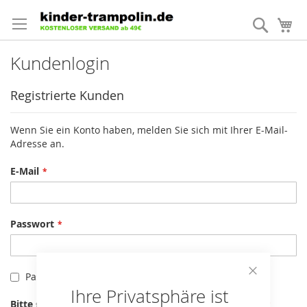
Direkt
zum
Suche
Me
Inhalt
Kundenlogin
Registrierte Kunden
Wenn Sie ein Konto haben, melden Sie sich mit Ihrer E-Mail-
Adresse an.
E-Mail
Passwort
Passwort anzeigen
Close
Ihre Privatsphäre ist
Cookie
Bitte geben Sie die Buchstaben und Zahlen unten ein
Bar