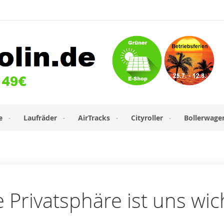
e
Laufräder
AirTracks
Cityroller
Bollerwage
e Privatsphäre ist uns wic
l-Adresse an.