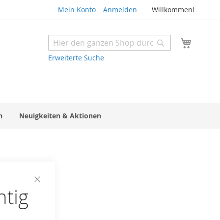
Mein Konto
Anmelden
Willkommen!
Mein W
Suche
Suche
Erweiterte Suche
n
Neuigkeiten & Aktionen
htig
Close
Cookie
Bar