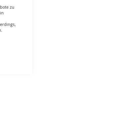
ebote zu
in
erdings,
n.