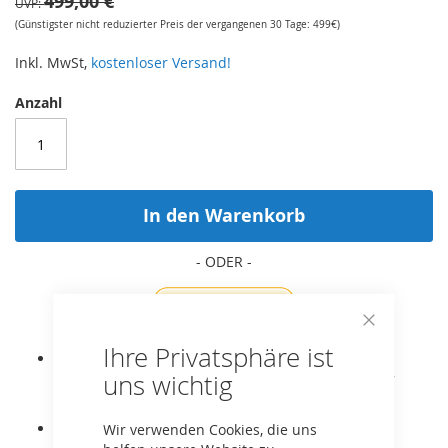
499,00 €
UVP
(Günstigster nicht reduzierter Preis der vergangenen 30 Tage: 499€)
Inkl. MwSt,
kostenloser Versand!
Anzahl
In den Warenkorb
Close
Ihre Privatsphäre ist
Cookie
Passend für rechteckige BERG Ultim Champion
Bar
uns wichtig
FlatGround 410 Trampoline (nicht für Regular oder
InGround Trampoline!).
Original BERG Ersatzteil!
Wir verwenden Cookies, die uns