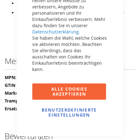
helfen unsere Website zu
Ersatz-Schutzrand.
verbessern, Angebote zu
Es handelt sich lediglich um den Schutzrand, ohne
personalisieren und Ihr
Sprungtuch oder Rahmen.
Einkaufserlebnis verbessern. Mehr
dazu finden Sie in unserer
Datenschutzerklärung.
Sie haben die Wahl, welche Cookies
sie aktivieren möchten. Beachten
Sie allerdings, dass das
ausschalten von Cookies Ihr
Mehr Informationen
Einkaufserlebnis beeinträchtigen
kann.
Mehr
32.39.14.31
Informationen
8715839083088
ALLE COOKIES
BERG
AKZEPTIEREN
Schutzrand
BERG Champion
BENUTZERDEFINIERTE
EINSTELLUNGEN
Bewertungen