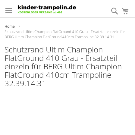
Direkt
zum
Suche
Me
Inhalt
Home
Schutzrand Ultim Champion FlatGround 410 Grau - Ersatzteil einzeln für
BERG Ultim Champion FlatGround 410cm Trampoline 32.39.14.31
Schutzrand Ultim Champion
FlatGround 410 Grau - Ersatzteil
einzeln für BERG Ultim Champion
FlatGround 410cm Trampoline
32.39.14.31
Zum
Ende
der
Bildergalerie
springen